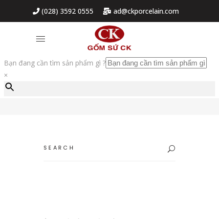
(028) 3592 0555
ad@ckporcelain.com
Bạn đang cần tìm sản phẩm gì ?
×
TÔ CK
Search
for: