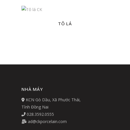
TÔ LÁ
NHÀ MÁY
KCN Gò Dầu, Xã Phước Thái,
Tỉnh Đồng Nai
028.3592.0555
ad@ckporcelain.com