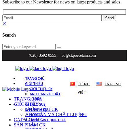
Subscribe to our Newsletter for news on latest products and sales
Search
(028) 3592 0555
ad@ckporcelain.com
TRANG CHỦ
GIỚI THIỆU
TIẾNG
ENGLISH
GIỚI THIỆU CK
VIỆT
AN TOÀN VÀ CHẤT
TRANG CHỦ
LƯỢNG
GIỚI THIỆU
CATALOGUE
GIỚI THIỆU CK
SẢN PHẨM CK
AN TOÀN VÀ CHẤT LƯỢNG
HORECA
CATALOGUE
HÀNG GIA DỤNG HOA
SẢN PHẨM CK
VĂN