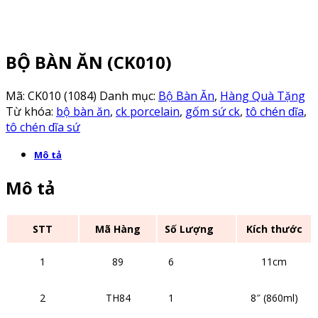
BỘ BÀN ĂN (CK010)
Mã:
CK010 (1084)
Danh mục:
Bộ Bàn Ăn
,
Hàng Quà Tặng
Từ khóa:
bộ bàn ăn
,
ck porcelain
,
gốm sứ ck
,
tô chén dĩa
,
tô chén dĩa sứ
Mô tả
Mô tả
STT
Mã Hàng
Số Lượng
Kích thước
1
89
6
11cm
2
TH84
1
8″ (860ml)