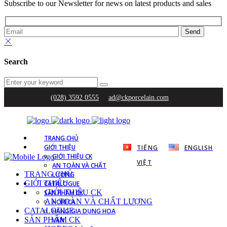
Subscribe to our Newsletter for news on latest products and sales
Search
(028) 3592 0555
ad@ckporcelain.com
TRANG CHỦ
GIỚI THIỆU
TIẾNG
ENGLISH
GIỚI THIỆU CK
VIỆT
AN TOÀN VÀ CHẤT
TRANG CHỦ
LƯỢNG
GIỚI THIỆU
CATALOGUE
GIỚI THIỆU CK
SẢN PHẨM CK
AN TOÀN VÀ CHẤT LƯỢNG
HORECA
CATALOGUE
HÀNG GIA DỤNG HOA
SẢN PHẨM CK
VĂN