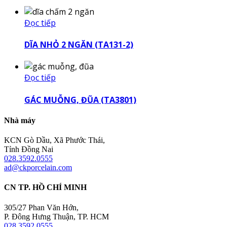
Đọc tiếp
DĨA NHỎ 2 NGĂN (TA131-2)
Đọc tiếp
GÁC MUỖNG, ĐŨA (TA3801)
Nhà máy
KCN Gò Dầu, Xã Phước Thái,
Tỉnh Đồng Nai
028.3592.0555
ad@ckporcelain.com
CN TP. HỒ CHÍ MINH
305/27 Phan Văn Hớn,
P. Đông Hưng Thuận, TP. HCM
028.3592.0555