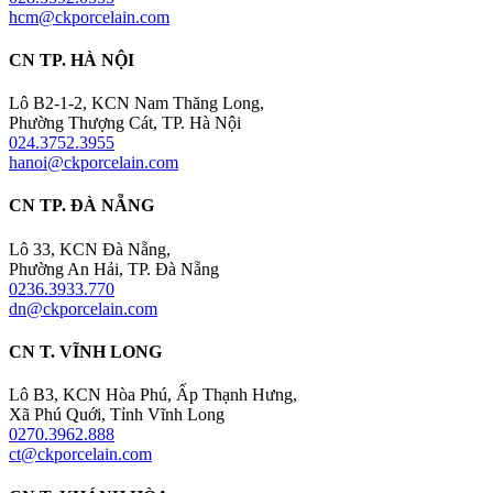
hcm@ckporcelain.com
CN TP. HÀ NỘI
Lô B2-1-2, KCN Nam Thăng Long,
Phường Thượng Cát, TP. Hà Nội
024.3752.3955
hanoi@ckporcelain.com
CN TP. ĐÀ NẴNG
Lô 33, KCN Đà Nẵng,
Phường An Hải, TP. Đà Nẵng
0236.3933.770
dn@ckporcelain.com
CN T. VĨNH LONG
Lô B3, KCN Hòa Phú, Ấp Thạnh Hưng,
Xã Phú Quới, Tỉnh Vĩnh Long
0270.3962.888
ct@ckporcelain.com