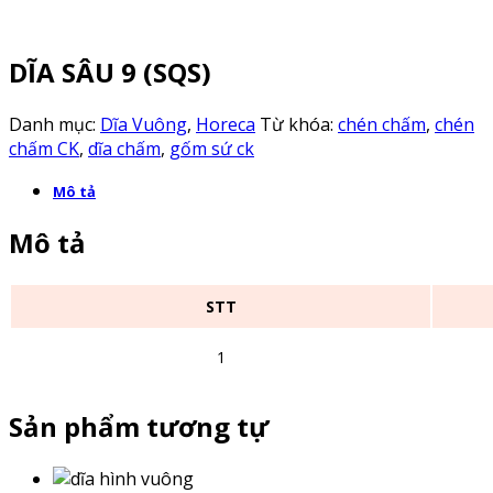
DĨA SÂU 9 (SQS)
Danh mục:
Dĩa Vuông
,
Horeca
Từ khóa:
chén chấm
,
chén
chấm CK
,
dĩa chấm
,
gốm sứ ck
Mô tả
Mô tả
STT
1
Sản phẩm tương tự