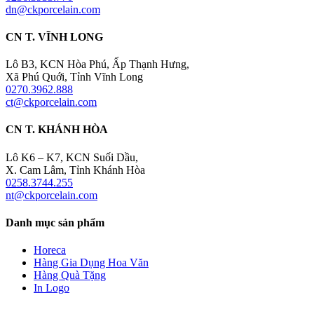
dn@ckporcelain.com
CN T. VĨNH LONG
Lô B3, KCN Hòa Phú, Ấp Thạnh Hưng,
Xã Phú Quới, Tỉnh Vĩnh Long
0270.3962.888
ct@ckporcelain.com
CN T. KHÁNH HÒA
Lô K6 – K7, KCN Suối Dầu,
X. Cam Lâm, Tỉnh Khánh Hòa
0258.3744.255
nt@ckporcelain.com
Danh mục sản phẩm
Horeca
Hàng Gia Dụng Hoa Văn
Hàng Quà Tặng
In Logo