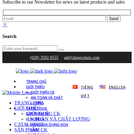
Subscribe to our Newsletter for news on latest products and sales
Search
(028) 3592 0555
ad@ckporcelain.com
TRANG CHỦ
GIỚI THIỆU
TIẾNG
ENGLISH
GIỚI THIỆU CK
VIỆT
AN TOÀN VÀ CHẤT
TRANG CHỦ
LƯỢNG
GIỚI THIỆU
CATALOGUE
GIỚI THIỆU CK
SẢN PHẨM CK
AN TOÀN VÀ CHẤT LƯỢNG
HORECA
CATALOGUE
HÀNG GIA DỤNG HOA
SẢN PHẨM CK
VĂN