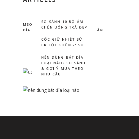
SO SÁNH 10 BỘ ẤM
MẸO CHỌN KÍCH THƯỚC CÁC LOẠI
CHÉN UỐNG TRÀ ĐẸP
ĐĨA TRONG NHÀ HÀNG ĐÚNG CHUẨN
CHO GIA ĐÌNH, VĂN
PHÒNG
CỐC GIỮ NHIỆT SỨ
CK TỐT KHÔNG? SO
SÁNH THỰC TẾ TỪ
NGƯỜI DÙNG
NÊN DÙNG BÁT ĐĨA
LOẠI NÀO? SO SÁNH
& GỢI Ý MUA THEO
NHU CẦU