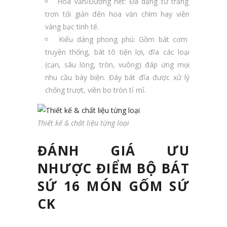
Hoa văn/Đường nét: Đa dạng từ trắng
trơn tối giản đến hoa văn chìm hay viền
vàng bạc tinh tế.
Kiểu dáng phong phú: Gồm bát cơm
truyền thống, bát tô tiện lợi, đĩa các loại
(cạn, sâu lòng, tròn, vuông) đáp ứng mọi
nhu cầu bày biện. Đáy bát đĩa được xử lý
chống trượt, viền bo tròn tỉ mỉ.
Thiết kế & chất liệu từng loại
ĐÁNH GIÁ ƯU
NHƯỢC ĐIỂM BỘ BÁT
SỨ 16 MÓN GỐM SỨ
CK