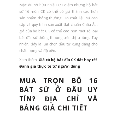
Mặc dù sở hữu nhiều ưu điểm nhưng bộ bát
sứ 16 món CK có thể có giá thành cao hơn
sản phẩm thông thường. Do chất liệu sứ cao
cấp và quy trình sản xuất đạt chuẩn Châu Âu,
giá của bộ bát CK có thể cao hơn một số loại
bát đĩa sứ thông thường trên thị trường. Tuy
nhiên, đây là lựa chọn đầu tư xứng đáng cho
chất lượng và độ bền.
Xem thêm:
Giá cả bộ bát đĩa CK đắt hay rẻ?
Đánh giá thực tế từ người dùng
MUA TRỌN BỘ 16
BÁT SỨ Ở ĐÂU UY
TÍN? ĐỊA CHỈ VÀ
BẢNG GIÁ CHI TIẾT