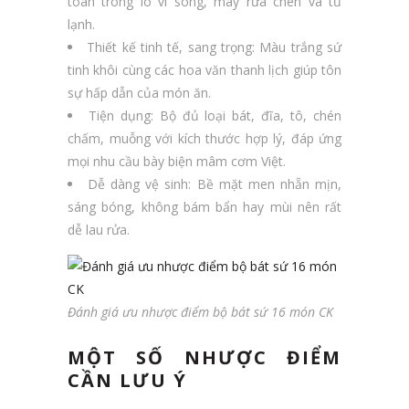
toàn trong lò vi sóng, máy rửa chén và tủ
lạnh.
Thiết kế tinh tế, sang trọng: Màu trắng sứ
tinh khôi cùng các hoa văn thanh lịch giúp tôn
sự hấp dẫn của món ăn.
Tiện dụng: Bộ đủ loại bát, đĩa, tô, chén
chấm, muỗng với kích thước hợp lý, đáp ứng
mọi nhu cầu bày biện mâm cơm Việt.
Dễ dàng vệ sinh: Bề mặt men nhẵn mịn,
sáng bóng, không bám bẩn hay mùi nên rất
dễ lau rửa.
Đánh giá ưu nhược điểm bộ bát sứ 16 món CK
MỘT SỐ NHƯỢC ĐIỂM
CẦN LƯU Ý