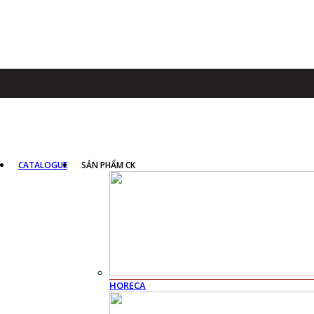
CATALOGUE
SẢN PHẨM CK
HORECA