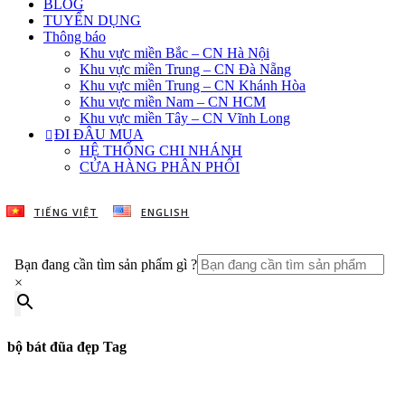
BLOG
TUYỂN DỤNG
Thông báo
Khu vực miền Bắc – CN Hà Nội
Khu vực miền Trung – CN Đà Nẵng
Khu vực miền Trung – CN Khánh Hòa
Khu vực miền Nam – CN HCM
Khu vực miền Tây – CN Vĩnh Long
ĐI ĐÂU MUA
HỆ THỐNG CHI NHÁNH
CỬA HÀNG PHÂN PHỐI
TIẾNG VIỆT
ENGLISH
Bạn đang cần tìm sản phẩm gì ?
×
bộ bát đũa đẹp Tag