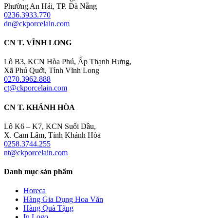
Phường An Hải, TP. Đà Nẵng
0236.3933.770
dn@ckporcelain.com
CN T. VĨNH LONG
Lô B3, KCN Hòa Phú, Ấp Thạnh Hưng,
Xã Phú Quới, Tỉnh Vĩnh Long
0270.3962.888
ct@ckporcelain.com
CN T. KHÁNH HÒA
Lô K6 – K7, KCN Suối Dầu,
X. Cam Lâm, Tỉnh Khánh Hòa
0258.3744.255
nt@ckporcelain.com
Danh mục sản phẩm
Horeca
Hàng Gia Dụng Hoa Văn
Hàng Quà Tặng
In Logo