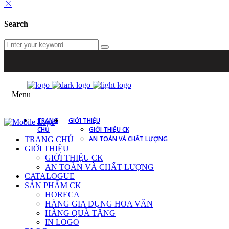
Search
Menu
TRANG
GIỚI THIỆU
CHỦ
GIỚI THIỆU CK
AN TOÀN VÀ CHẤT LƯỢNG
TRANG CHỦ
GIỚI THIỆU
GIỚI THIỆU CK
AN TOÀN VÀ CHẤT LƯỢNG
CATALOGUE
SẢN PHẨM CK
HORECA
HÀNG GIA DỤNG HOA VĂN
HÀNG QUÀ TẶNG
IN LOGO