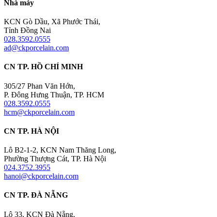
Nhà máy
KCN Gò Dầu, Xã Phước Thái,
Tỉnh Đồng Nai
028.3592.0555
ad@ckporcelain.com
CN TP. HỒ CHÍ MINH
305/27 Phan Văn Hớn,
P. Đông Hưng Thuận, TP. HCM
028.3592.0555
hcm@ckporcelain.com
CN TP. HÀ NỘI
Lô B2-1-2, KCN Nam Thăng Long,
Phường Thượng Cát, TP. Hà Nội
024.3752.3955
hanoi@ckporcelain.com
CN TP. ĐÀ NẴNG
Lô 33, KCN Đà Nẵng,