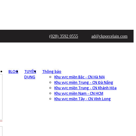
(028) 3592 0555
ad@ckporcelain.com
BLOG
TUYỂN
Thông báo
DỤNG
Khu vực miền Bắc - CN Hà Nội
Khu vực miền Trung - CN Đà Nẵng
Khu vực miền Trung - CN Khánh Hòa
Khu vực miền Nam - CN HCM
Khu vực miền Tây - CN Vĩnh Long