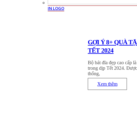
IN LOGO
GỢI Ý 8+ QUÀ T
TẾT 2024
Bộ bát đĩa đẹp cao cấp là
trong dịp Tết 2024. Được 
thống,
Xem thêm