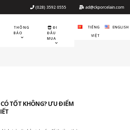
(028) 3592 0555
ad@ckporcelain.com
TIẾNG
ENGLISH
THÔNG
ĐI
BÁO
ĐÂU
VIỆT
MUA
 CÓ TỐT KHÔNG? ƯU ĐIỂM
IẾT