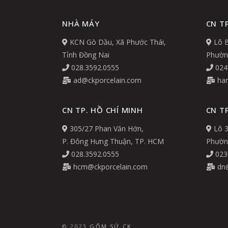
NHÀ MÁY
CN TP
KCN Gò Dầu, Xã Phước Thái,
Lô B
Tỉnh Đồng Nai
Phường
028.3592.0555
024
ad@ckporcelain.com
han
CN TP. HỒ CHÍ MINH
CN T
305/27 Phan Văn Hớn,
Lô 3
P. Đông Hưng Thuận, TP. HCM
Phường
028.3592.0555
023
hcm@ckporcelain.com
dn@
© 2023
GỐM SỨ CK