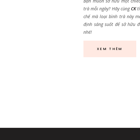
Bạn muốn sở hữu một chiế
trà mỗi ngày? Hãy cùng
CK
t
chế mà loại bình trà này ma
định sáng suốt để sở hữu 
nhé!
XEM THÊM