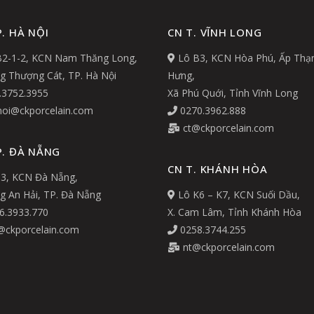
. HÀ NỘI
CN T. VĨNH LONG
2-1-2, KCN Nam Thăng Long,
Lô B3, KCN Hòa Phú, Ấp Thạ
 Thượng Cát, TP. Hà Nội
Hưng,
.3752.3955
Xã Phú Quới, Tỉnh Vĩnh Long
oi@ckporcelain.com
0270.3962.888
ct@ckporcelain.com
P. ĐÀ NẴNG
CN T. KHÁNH HÒA
3, KCN Đà Nẵng,
 An Hải, TP. Đà Nẵng
Lô K6 – K7, KCN Suối Dầu,
6.3933.770
X. Cam Lâm, Tỉnh Khánh Hòa
ckporcelain.com
0258.3744.255
nt@ckporcelain.com