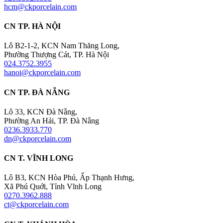
hcm@ckporcelain.com
CN TP. HÀ NỘI
Lô B2-1-2, KCN Nam Thăng Long,
Phường Thượng Cát, TP. Hà Nội
024.3752.3955
hanoi@ckporcelain.com
CN TP. ĐÀ NẴNG
Lô 33, KCN Đà Nẵng,
Phường An Hải, TP. Đà Nẵng
0236.3933.770
dn@ckporcelain.com
CN T. VĨNH LONG
Lô B3, KCN Hòa Phú, Ấp Thạnh Hưng,
Xã Phú Quới, Tỉnh Vĩnh Long
0270.3962.888
ct@ckporcelain.com