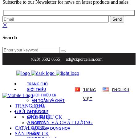
Subscribe to our Newsletter for news on latest products and sales
Search
(028) 3592 0555
ad@ckporcelain.com
TRANG CHỦ
GIỚI THIỆU
TIẾNG
ENGLISH
GIỚI THIỆU CK
VIỆT
AN TOÀN VÀ CHẤT
TRANG CHỦ
LƯỢNG
GIỚI THIỆU
CATALOGUE
GIỚI THIỆU CK
SẢN PHẨM CK
AN TOÀN VÀ CHẤT LƯỢNG
HORECA
CATALOGUE
HÀNG GIA DỤNG HOA
SẢN PHẨM CK
VĂN