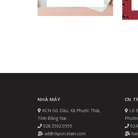
NHÀ MÁY
CN TP
KCN Gò Dầu, Xã Phước Thái,
Lô B
Tỉnh Đồng Nai
Phường
028.3592.0555
024
ad@ckporcelain.com
han