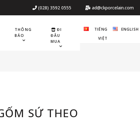
(028) 3592 0555
ad@ckporcelain.com
TIẾNG
ENGLISH
THÔNG
ĐI
BÁO
ĐÂU
VIỆT
MUA
 GỐM SỨ THEO