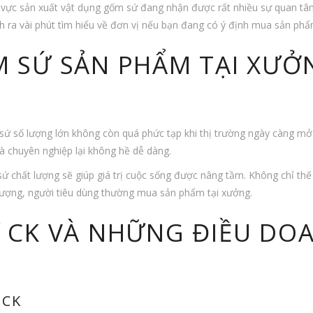
vực sản xuất vật dụng gốm sứ đang nhận được rất nhiều sự quan tâm 
h ra vài phút tìm hiểu về đơn vị nếu bạn đang có ý định mua sản phẩ
 SỨ SẢN PHẨM TẠI XƯỞ
sứ số lượng lớn không còn quá phức tạp khi thị trường ngày càng mở
à chuyên nghiệp lại không hề dễ dàng.
sứ chất lượng sẽ giúp giá trị cuộc sống được nâng tầm. Không chỉ t
ượng, người tiêu dùng thường mua sản phẩm tại xưởng.
 CK VÀ NHỮNG ĐIỀU DO
 CK