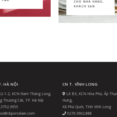
CHO NHÀ HÀNG,
KHÁCH SẠN
. HÀ NỘI
CN T. VĨNH LONG
2-1-2, KCN Nam Thăng Long,
Lô B3, KCN Hòa Phú, Ấp Thạ
 Thượng Cát, TP. Hà Nội
Hưng,
.3752.3955
Xã Phú Quới, Tỉnh Vĩnh Long
oi@ckporcelain.com
0270.3962.888