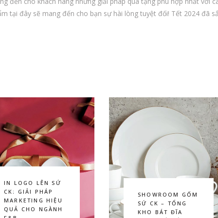
ng đến cho khách hàng những giải pháp quà tặng phù hợp nhất với các 
m tại đây sẽ mang đến cho bạn sự hài lòng tuyệt đối! Tết 2024 đã 
IN LOGO LÊN SỨ
CK: GIẢI PHÁP
SHOWROOM GỐM
MARKETING HIỆU
SỨ CK – TỔNG
QUẢ CHO NGÀNH
KHO BÁT ĐĨA
F&B