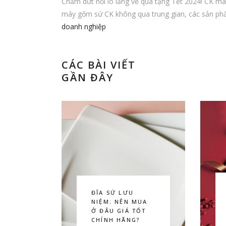
Chấm dứt nỗi lo lắng về quà tặng Tết 2024! CK ma
máy gốm sứ CK không qua trung gian, các sản phẩ
doanh nghiệp
CÁC BÀI VIẾT
GẦN ĐÂY
ĐĨA SỨ LƯU
NIỆM: NÊN MUA
Ở ĐÂU GIÁ TỐT
CHÍNH HÃNG?