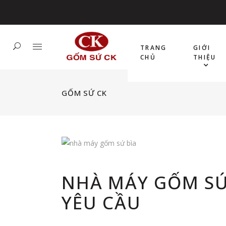
TRANG
GIỚI
CHỦ
THIỆU
GỐM SỨ CK
NHÀ MÁY GỐM SỨ
YÊU CẦU