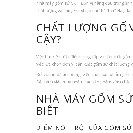
Nhà máy gốm sứ CK – Đơn vị hàng đầu trong lĩnh 
chất lượng và chuyên nghiệp như lời đồn? Hãy dàn
CHẤT LƯỢNG GỐM
CẬY?
Việc tìm kiếm địa điểm cung cấp và sản xuất gốm 
việc lựa chọn đơn vị sản xuất gốm sứ chất lượng v
Đối với người tiêu dùng, việc chọn sản phẩm gốm 
Để tránh việc mua nhầm các sản phẩm kém chất l
NHÀ MÁY GỐM SỨ
BIẾT
ĐIỂM NỔI TRỘI CỦA GỐM SỨ