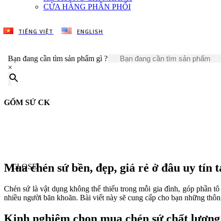
CỬA HÀNG PHÂN PHỐI
TIẾNG VIỆT
ENGLISH
Bạn đang cần tìm sản phẩm gì ?
×
GỐM SỨ CK
Mua chén sứ bền, đẹp, giá rẻ ở đâu uy tín 
CLOSE
Chén sứ là vật dụng không thể thiếu trong mỗi gia đình, góp phần
nhiều người băn khoăn. Bài viết này sẽ cung cấp cho bạn những thôn
Kinh nghiệm chọn mua chén sứ chất lượng 