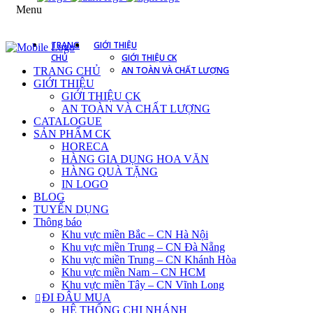
Menu
TRANG
GIỚI THIỆU
CHỦ
GIỚI THIỆU CK
AN TOÀN VÀ CHẤT LƯỢNG
TRANG CHỦ
GIỚI THIỆU
GIỚI THIỆU CK
AN TOÀN VÀ CHẤT LƯỢNG
CATALOGUE
SẢN PHẨM CK
HORECA
HÀNG GIA DỤNG HOA VĂN
HÀNG QUÀ TẶNG
IN LOGO
BLOG
TUYỂN DỤNG
Thông báo
Khu vực miền Bắc – CN Hà Nội
Khu vực miền Trung – CN Đà Nẵng
Khu vực miền Trung – CN Khánh Hòa
Khu vực miền Nam – CN HCM
Khu vực miền Tây – CN Vĩnh Long
ĐI ĐÂU MUA
HỆ THỐNG CHI NHÁNH