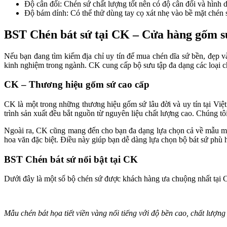
Độ cân đối: Chén sứ chất lượng tốt nên có độ cân đối và hình
Độ bám dính: Có thể thử dùng tay cọ xát nhẹ vào bề mặt chén s
BST Chén bát sứ tại CK – Cửa hàng gốm s
Nếu bạn đang tìm kiếm địa chỉ uy tín để mua chén dĩa sứ bền, đẹp v
kinh nghiệm trong ngành. CK cung cấp bộ sưu tập đa dạng các loại ch
CK – Thương hiệu gốm sứ cao cấp
CK là một trong những thương hiệu gốm sứ lâu đời và uy tín tại Vi
trình sản xuất đều bắt nguồn từ nguyên liệu chất lượng cao. Chúng tô
Ngoài ra, CK cũng mang đến cho bạn đa dạng lựa chọn cả về mẫu mã
hoa văn đặc biệt. Điều này giúp bạn dễ dàng lựa chọn bộ bát sứ phù 
BST Chén bát sứ nổi bật tại CK
Dưới đây là một số bộ chén sứ được khách hàng ưa chuộng nhất tại 
Mẫu chén bát họa tiết viền vàng nổi tiếng với độ bền cao, chất lượng 