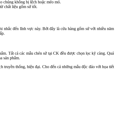
bảo chúng không bị lệch hoặc méo mó.
ừ chất liệu gốm sứ tốt.
khi nhắc đến lĩnh vực này. Bởi đây là cửa hàng gốm sứ với nhiều năm
ấp.
phẩm. Tất cả các mẫu chén sứ tại CK đều được chọn lọc kỹ càng. Quá
của sản phẩm.
truyền thống, hiện đại. Cho đến cả những mẫu độc đáo với họa tiết