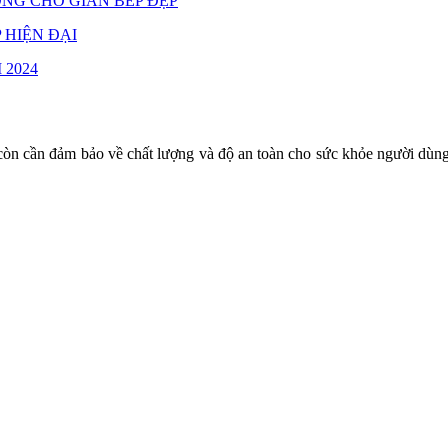
ỢNG CHO GIAN BẾP ĐẸP
 HIỆN ĐẠI
 2024
òn cần đảm bảo về chất lượng và độ an toàn cho sức khỏe người dùng