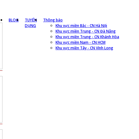
BLOG
TUYỂN
Thông báo
DỤNG
Khu vực miền Bắc - CN Hà Nội
Khu vực miền Trung - CN Đà Nẵng
Khu vực miền Trung - CN Khánh Hòa
Khu vực miền Nam - CN HCM
Khu vực miền Tây - CN Vĩnh Long