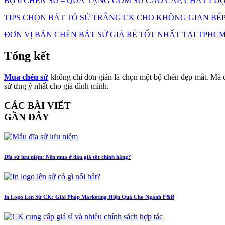
BỘ 6 CHÉN SỨ – QUÀ TẶNG GỐM SỨ CAO CẤP, CHẤT LƯ
TIPS CHỌN BÁT TÔ SỨ TRẮNG CK CHO KHÔNG GIAN BẾP
ĐƠN VỊ BÁN CHÉN BÁT SỨ GIÁ RẺ TỐT NHẤT TẠI TPHCM
Tổng kết
Mua chén sứ
không chỉ đơn giản là chọn một bộ chén đẹp mắt. Mà c
sứ ưng ý nhất cho gia đình mình.
CÁC BÀI VIẾT
GẦN ĐÂY
Đĩa sứ lưu niệm: Nên mua ở đâu giá tốt chính hãng?
In Logo Lên Sứ CK: Giải Pháp Marketing Hiệu Quả Cho Ngành F&B