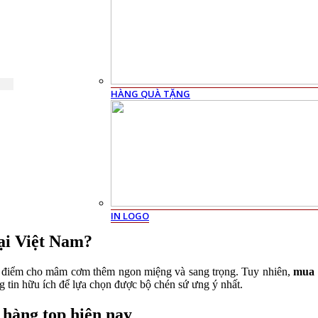
HÀNG QUÀ TẶNG
IN LOGO
tại Việt Nam?
 tô điểm cho mâm cơm thêm ngon miệng và sang trọng. Tuy nhiên,
mua 
g tin hữu ích để lựa chọn được bộ chén sứ ưng ý nhất.
hàng top hiện nay