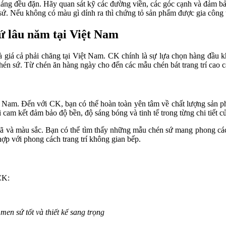
 dáng đều đặn. Hãy quan sát kỹ các đường viền, các góc cạnh và đảm 
ứ. Nếu không có màu gì dính ra thì chứng tỏ sản phẩm được gia công t
ứ lâu năm tại Việt Nam
à giá cả phải chăng tại Việt Nam. CK chính là sự lựa chọn hàng đầu 
én sứ. Từ chén ăn hàng ngày cho đến các mẫu chén bát trang trí cao c
ệt Nam. Đến với CK, bạn có thể hoàn toàn yên tâm về chất lượng sản 
i cam kết đảm bảo độ bền, độ sáng bóng và tinh tế trong từng chi tiết 
 và màu sắc. Bạn có thể tìm thấy những mẫu chén sứ mang phong cách 
hợp với phong cách trang trí không gian bếp.
CK:
men sứ tốt và thiết kế sang trọng