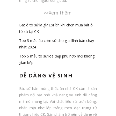
thị giác cho người dùng bữa.
>>Xem thêm:
Bát ô tô sứ là gì? Lợi ích khi chọn mua bát ô
tô sứ tại CK
Top 3 mẫu âu cơm sứ cho gia đình bán chạy
nhất 2024
Top 5 mẫu tô sứ loe đẹp phù hợp mọi không
gian bếp
DỄ DÀNG VỆ SINH
Bát sứ hâm nóng thức ăn nhà CK còn là sản
phẩm nổi bật nhờ khả năng vệ sinh dễ dàng
mà nó mang lại. Với chất liệu sứ trơn bóng,
nhẵn mịn nhờ lớp tráng men đặc trưng từ
thương hiệu CK. Sản phẩm trở nên dễ dàng vệ