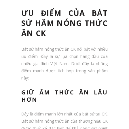
ƯU ĐIỂM CỦA BÁT
SỨ HÂM NÓNG THỨC
ĂN CK
Bát sứ hâm nóng thức ăn CK nổi bật với nhiều
ưu điểm. Đầy là sự lựa chọn hàng đầu của
nhiều gia đình Việt Nam. Dưới đây là những
điểm mạnh được tích hợp trong sản phẩm
này:
GIỮ ẤM THỨC ĂN LÂU
HƠN
Đây là điểm mạnh lớn nhất của bát sứ tại CK.
Bát sứ hâm nóng thức ăn của thương hiệu CK
được thiết kế đặc biệt để khả năng giữ nhiệt